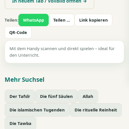
In neuem Tab / Vollbild öffnen →
Teilen:
WhatsApp
Teilen …
Link kopieren
QR-Code
Mit dem Handy scannen und direkt spielen – ideal für
den Unterricht.
Mehr Suchsel
Der Tafsīr
Die fünf Säulen
Allah
Die islamischen Tugenden
Die rituelle Reinheit
Die Tawba