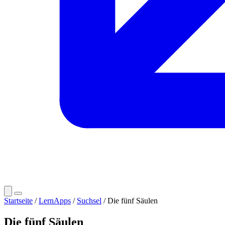
Startseite
/
LernApps
/
Suchsel
/ Die fünf Säulen
Die fünf Säulen