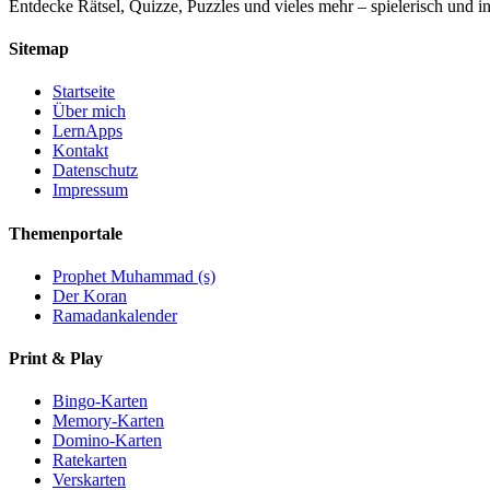
Entdecke Rätsel, Quizze, Puzzles und vieles mehr – spielerisch und in
Sitemap
Startseite
Über mich
LernApps
Kontakt
Datenschutz
Impressum
Themenportale
Prophet Muhammad (s)
Der Koran
Ramadankalender
Print & Play
Bingo-Karten
Memory-Karten
Domino-Karten
Ratekarten
Verskarten