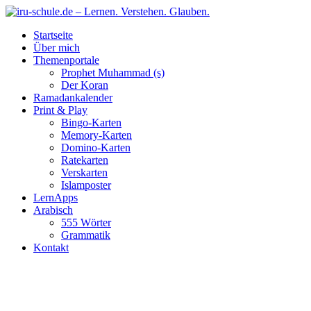
Startseite
Über mich
Themenportale
Prophet Muhammad (s)
Der Koran
Ramadankalender
Print & Play
Bingo-Karten
Memory-Karten
Domino-Karten
Ratekarten
Verskarten
Islamposter
LernApps
Arabisch
555 Wörter
Grammatik
Kontakt