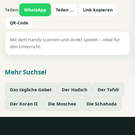
Teilen:
WhatsApp
Teilen …
Link kopieren
QR-Code
Mit dem Handy scannen und direkt spielen – ideal für
den Unterricht.
Mehr Suchsel
Das tägliche Gebet
Der Hadsch
Der Tafsīr
Der Koran II
Die Moschee
Die Schahada