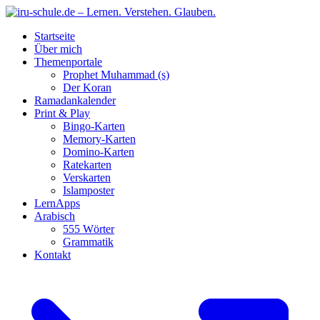
Startseite
Über mich
Themenportale
Prophet Muhammad (s)
Der Koran
Ramadankalender
Print & Play
Bingo-Karten
Memory-Karten
Domino-Karten
Ratekarten
Verskarten
Islamposter
LernApps
Arabisch
555 Wörter
Grammatik
Kontakt