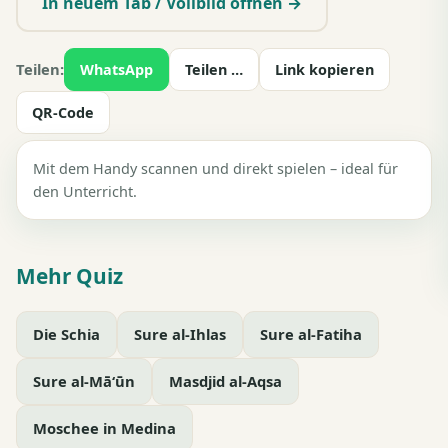
In neuem Tab / Vollbild öffnen →
Teilen:
WhatsApp
Teilen …
Link kopieren
QR-Code
Mit dem Handy scannen und direkt spielen – ideal für
den Unterricht.
Mehr Quiz
Die Schia
Sure al-Ihlas
Sure al-Fatiha
Sure al-Mā‘ūn
Masdjid al-Aqsa
Moschee in Medina