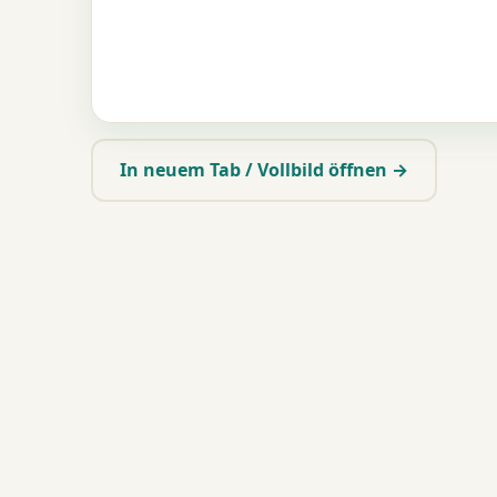
In neuem Tab / Vollbild öffnen →
Teilen:
WhatsApp
Teilen …
Link kopieren
Mehr Quiz
Muhammad (s) und seine Hadithe
Mirādj