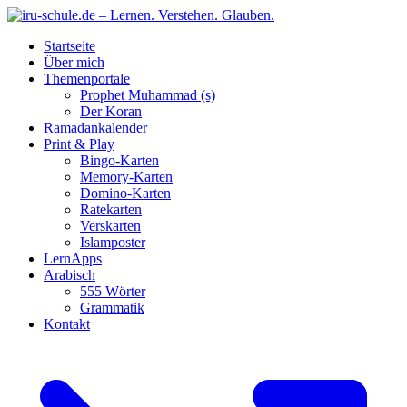
Startseite
Über mich
Themenportale
Prophet Muhammad (s)
Der Koran
Ramadankalender
Print & Play
Bingo-Karten
Memory-Karten
Domino-Karten
Ratekarten
Verskarten
Islamposter
LernApps
Arabisch
555 Wörter
Grammatik
Kontakt