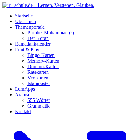
Startseite
Über mich
Themenportale
Prophet Muhammad (s)
Der Koran
Ramadankalender
Print & Play
Bingo-Karten
Memory-Karten
Domino-Karten
Ratekarten
Verskarten
Islamposter
LernApps
Arabisch
555 Wörter
Grammatik
Kontakt